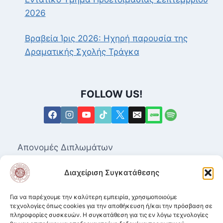
2026
Βραβεία Ίρις 2026: Ηχηρή παρουσία της
Δραματικής Σχολής Τράγκα
FOLLOW US!
Απονομές Διπλωμάτων
Επαγγελματικά Δικαιώματα για τις Ανώτερες
Διαχείριση Συγκατάθεσης
Δραματικές Σχολές
Μητρώο Καλλιτεχνών
Για να παρέχουμε την καλύτερη εμπειρία, χρησιμοποιούμε
τεχνολογίες όπως cookies για την αποθήκευση ή/και την πρόσβαση σε
πληροφορίες συσκευών. Η συγκατάθεση για τις εν λόγω τεχνολογίες
Ισοτιμία αποφοίτων από Δραματικές Σχολές.