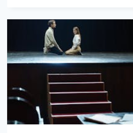
ΚΆΝΕΙΣ
ΑΊΤΗΣΗ
ΣΤΙΣ
ΕΙΣΑΓΩΓΙΚΈΣ
ΕΞΕΤΆΣΕΙΣ
ΔΡΑΜΑΤΙΚΏΝ
ΣΧΟΛΏΝ
(ΒΉΜΑ-
ΒΉΜΑ)