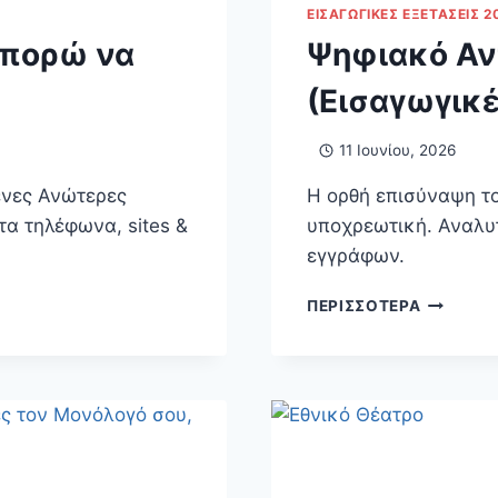
ΕΙΣΑΓΩΓΙΚΈΣ ΕΞΕΤΆΣΕΙΣ 2
μπορώ να
Ψηφιακό Αν
(Εισαγωγικέ
11 Ιουνίου, 2026
ένες Ανώτερες
Η ορθή επισύναψη τ
τα τηλέφωνα, sites &
υποχρεωτική. Αναλυτ
εγγράφων.
ΨΗΦΙΑΚ
ΠΕΡΙΣΣΌΤΕΡΑ
ΑΝΤΊΓΡΑ
ΤΑΥΤΌΤ
(ΕΙΣΑΓΩΓ
ΕΞΕΤΆΣΕΙ
2026)