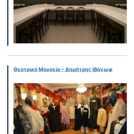
Θεατρικό Μουσείο – Δημήτρης Ιβάνωφ