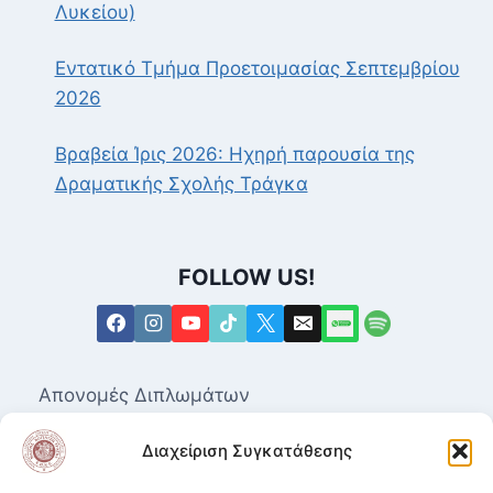
Λυκείου)
Εντατικό Τμήμα Προετοιμασίας Σεπτεμβρίου
2026
Βραβεία Ίρις 2026: Ηχηρή παρουσία της
Δραματικής Σχολής Τράγκα
FOLLOW US!
Απονομές Διπλωμάτων
Επαγγελματικά Δικαιώματα για τις Ανώτερες
Διαχείριση Συγκατάθεσης
Δραματικές Σχολές