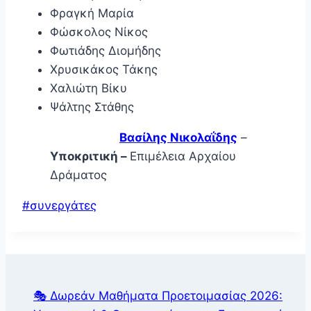
Φραγκή Μαρία
Φώσκολος Νίκος
Φωτιάδης Διομήδης
Χρυσικάκος Τάκης
Χαλιώτη Βίκυ
Ψάλτης Στάθης
Βασίλης Νικολαΐδης
–
Υποκριτική –
Επιμέλεια Αρχαίου
Δράματος
Post
#
συνεργάτες
Tags:
🎭 Δωρεάν Μαθήματα Προετοιμασίας 2026: