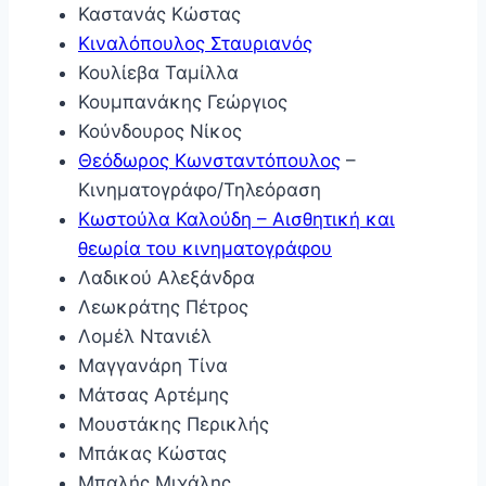
Καστανάς Κώστας
Κιναλόπουλος Σταυριανός
Κουλίεβα Ταμίλλα
Κουμπανάκης Γεώργιος
Κούνδουρος Νίκος
Θεόδωρος Κωνσταντόπουλος
–
Κινηματογράφο/Τηλεόραση
Κωστούλα Καλούδη – Αισθητική και
θεωρία του κινηματογράφου
Λαδικού Αλεξάνδρα
Λεωκράτης Πέτρος
Λομέλ Ντανιέλ
Μαγγανάρη Τίνα
Μάτσας Αρτέμης
Μουστάκης Περικλής
Μπάκας Κώστας
Μπαλής Μιχάλης