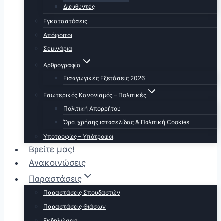
Διευθυντές
Εγκαταστάσεις
Απόφοιτοι
Σεμινάρια
Αρθρογραφία
Εισαγωγικές Εξετάσεις 2026
Εσωτερικός Κανονισμός – Πολιτικές
Πολιτική Απορρήτου
Όροι χρήσης ιστοσελίδας & Πολιτική Cookies
Υποτροφίες – Υπότροφοι
Βρείτε μας!
Ανακοινώσεις
Παραστάσεις
Παραστάσεις Σπουδαστών
Παραστάσεις Θιάσων
Εκδηλώσεις