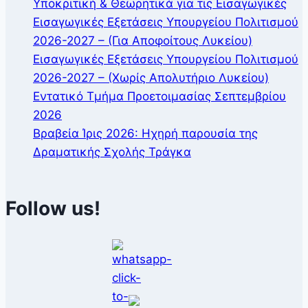
Υποκριτική & Θεωρητικά για τις Εισαγωγικές
Εισαγωγικές Εξετάσεις Υπουργείου Πολιτισμού
2026-2027 – (Για Αποφοίτους Λυκείου)
Εισαγωγικές Εξετάσεις Υπουργείου Πολιτισμού
2026-2027 – (Χωρίς Απολυτήριο Λυκείου)
Εντατικό Τμήμα Προετοιμασίας Σεπτεμβρίου
2026
Βραβεία Ίρις 2026: Ηχηρή παρουσία της
Δραματικής Σχολής Τράγκα
Follow us!