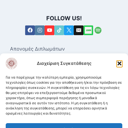
FOLLOW US!
Απονομές Διπλωμάτων
Επαγγελματικά Δικαιώματα για τις Ανώτερες
Διαχείριση Συγκατάθεσης
Δραματικές Σχολές
Μητρώο Καλλιτεχνών
Για να παρέχουμε την καλύτερη εμπειρία, χρησιμοποιούμε
τεχνολογίες όπως cookies για την αποθήκευση ή/και την πρόσβαση σε
πληροφορίες συσκευών. Η συγκατάθεση για τις εν λόγω τεχνολογίες
Ισοτιμία αποφοίτων από Δραματικές Σχολές.
θα μας επιτρέψει να επεξεργαστούμε δεδομένα προσωπικού
χαρακτήρα, όπως συμπεριφορά περιήγησης ή μοναδικά
Κατατακτήριες σε ΑΕΙ από Δραματικές
αναγνωριστικά σε αυτόν τον ιστότοπο. Η μη συγκατάθεση ή η
Σχολές
ανάκληση της συγκατάθεσης, μπορεί να επηρεάσει αρνητικά
ορισμένες λειτουργίες και δυνατότητες.
Πολιτική Απορρήτου