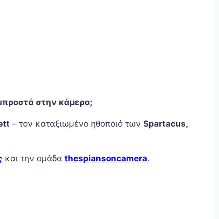
 μπροστά στην κάμερα;
tt
– τον καταξιωμένο ηθοποιό των
Spartacus,
ς
και την ομάδα
thespiansoncamera
.