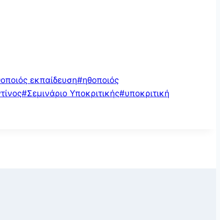
θοποιός εκπαίδευση
#
ηθοποιός
τίνος
#
Σεμινάριο Υποκριτικής
#
υποκριτική