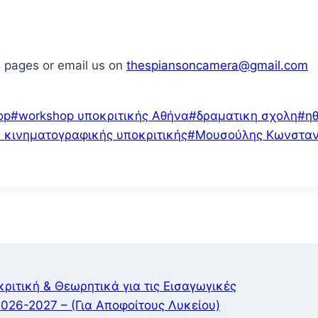
 pages or email us on
thespiansoncamera@gmail.com
op
#
workshop υποκριτικής Αθήνα
#
δραματικη σχολη
#
η
 κινηματογραφικής υποκριτικής
#
Μουσούλης Κωνσταν
ιτική & Θεωρητικά για τις Εισαγωγικές
026-2027 – (Για Αποφοίτους Λυκείου)