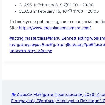
CLASS 1: February 8, 9 ⏱11:00 – 20:00
CLASS 2: February 15, 16 ⏱ 11:00 – 20:00
To book your spot message us on our social media
Site:
https://www.thespiansoncamera.com/
Post
#
acting masterclass
#
Manu Bennett acting worksh
Tags:
κινηματογράφου
#
μαθήματα ηθοποιίας
#
μαθήματα
μπροστά στην κάμερα
🎭 Δωρεάν Μαθήματα Προετοιμασίας 2026: Υποκρ
Εισαγωγικές Εξετάσεις Υπουργείου Πολιτισμού 2