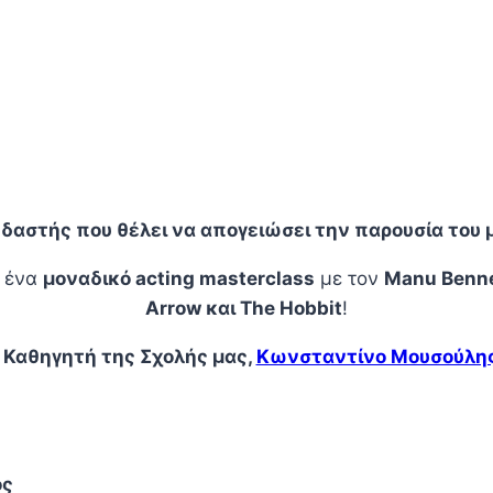
υδαστής που θέλει να απογειώσει την παρουσία του
ς ένα
μοναδικό acting masterclass
με τον
Manu Benne
Arrow και The Hobbit
!
ν
Καθηγητή της Σχολής μας,
Κωνσταντίνο Μουσούλη
ος