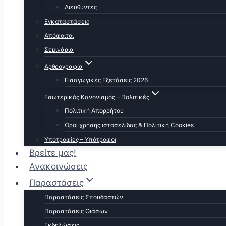
Διευθυντές
Εγκαταστάσεις
Απόφοιτοι
Σεμινάρια
Αρθρογραφία
Εισαγωγικές Εξετάσεις 2026
Εσωτερικός Κανονισμός – Πολιτικές
Πολιτική Απορρήτου
Όροι χρήσης ιστοσελίδας & Πολιτική Cookies
Υποτροφίες – Υπότροφοι
Βρείτε μας!
Ανακοινώσεις
Παραστάσεις
Παραστάσεις Σπουδαστών
Παραστάσεις Θιάσων
Εκδηλώσεις