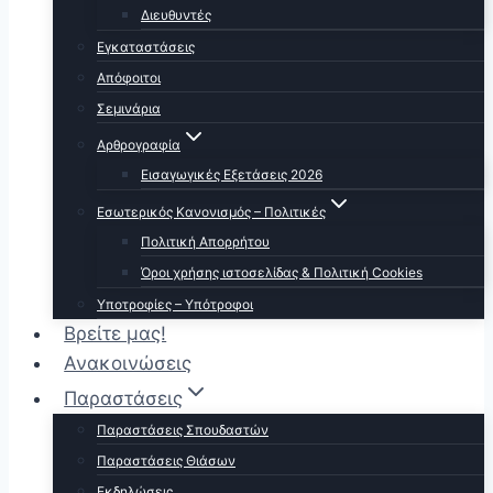
Διευθυντές
Εγκαταστάσεις
Απόφοιτοι
Σεμινάρια
Αρθρογραφία
Εισαγωγικές Εξετάσεις 2026
Εσωτερικός Κανονισμός – Πολιτικές
Πολιτική Απορρήτου
Όροι χρήσης ιστοσελίδας & Πολιτική Cookies
Υποτροφίες – Υπότροφοι
Βρείτε μας!
Ανακοινώσεις
Παραστάσεις
Παραστάσεις Σπουδαστών
Παραστάσεις Θιάσων
Εκδηλώσεις