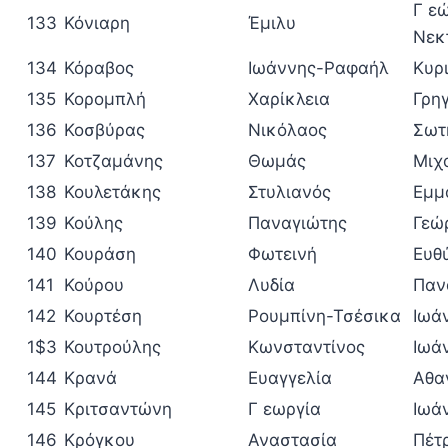
Γ ε
133
Κόνιαρη
Έμιλυ
Νεκ
134
Κόραβος
Ιωάννης-Ραφαήλ
Κυρ
135
Κορομπλή
Χαρίκλεια
Γρη
136
Κοσβύρας
Νικόλαος
Σωτ
137
Κοτζαμάνης
Θωμάς
Μιχ
138
Κουλετάκης
Στυλιανός
Εμμ
139
Κούλης
Παναγιώτης
Γεώ
140
Κουράση
Φωτεινή
Ευθ
141
Κούρου
Λυδία
Παν
142
Κουρτέση
Ρουμπίνη-Τσέσικα
Ιωά
1$3
Κουτρούλης
Κωνσταντίνος
Ιωά
144
Κρανά
Ευαγγελία
Αθα
145
Κριτσαντώνη
Γ εωργία
Ιωά
146
Κρόγκου
Αναστασία
Πέτ