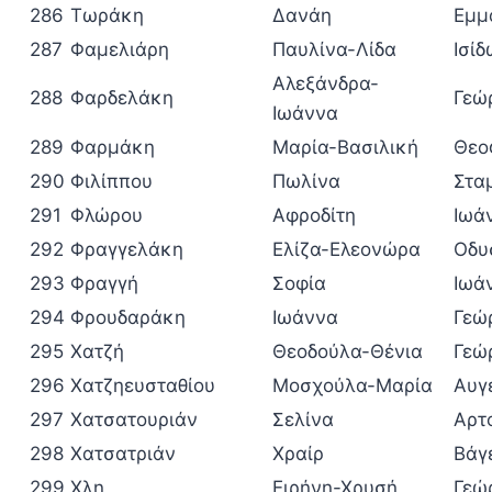
286
Τωράκη
Δανάη
Εμμ
287
Φαμελιάρη
Παυλίνα-Λίδα
Ισί
Αλεξάνδρα-
288
Φαρδελάκη
Γεώ
Ιωάννα
289
Φαρμάκη
Μαρία-Βασιλική
Θεο
290
Φιλίππου
Πωλίνα
Στα
291
Φλώρου
Αφροδίτη
Ιωά
292
Φραγγελάκη
Ελίζα-Ελεονώρα
Οδυ
293
Φραγγή
Σοφία
Ιωά
294
Φρουδαράκη
Ιωάννα
Γεώ
295
Χατζή
Θεοδούλα-Θένια
Γεώ
296
Χατζηευσταθίου
Μοσχούλα-Μαρία
Αυγ
297
Χατσατουριάν
Σελίνα
Αρτ
298
Χατσατριάν
Χραίρ
Βάγ
299
Χλη
Ειρήνη-Χρυσή
Γεώ