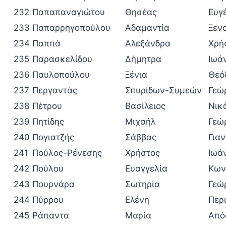
232
Παπαπαναγιώτου
Θησέας
Ευγ
233
Παπαρρηγοπούλου
Αδαμαντία
Ξεν
234
Παππά
Αλεξάνδρα
Χρή
235
Παρασκελίδου
Δήμητρα
Ιωά
236
Παυλοπούλου
Ξένια
Θεό
237
Περγαντάς
Σπυρίδων-Συμεών
Γεώ
238
Πέτρου
Βασίλειος
Νικ
239
Πητίδης
Μιχαήλ
Γεώ
240
Πογιατζής
Σάββας
Για
241
Πούλος-Ρένεσης
Χρήστος
Ιωά
242
Πούλου
Ευαγγελία
Κων
243
Πουρνάρα
Σωτηρία
Γεώ
244
Πύρρου
Ελένη
Περ
245
Ράπαντα
Μαρία
Από