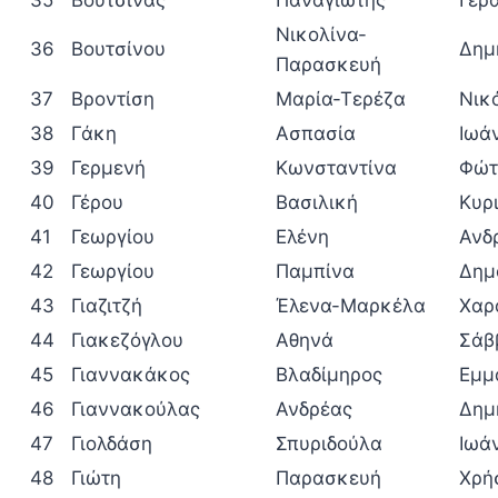
35
Βουτσινάς
Παναγιώτης
Γερ
Νικολίνα-
36
Βουτσίνου
Δημ
Παρασκευή
37
Βροντίση
Μαρία-Τερέζα
Νικ
38
Γάκη
Ασπασία
Ιωά
39
Γερμενή
Κωνσταντίνα
Φώτ
40
Γέρου
Βασιλική
Κυρ
41
Γεωργίου
Ελένη
Ανδ
42
Γεωργίου
Παμπίνα
Δημ
43
Γιαζιτζή
Έλενα-Μαρκέλα
Χαρ
44
Γιακεζόγλου
Αθηνά
Σάβ
45
Γιαννακάκος
Βλαδίμηρος
Εμμ
46
Γιαννακούλας
Ανδρέας
Δημ
47
Γιολδάση
Σπυριδούλα
Ιωά
48
Γιώτη
Παρασκευή
Χρή