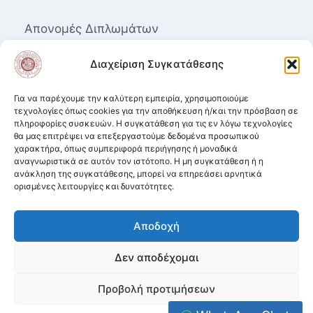
Απονομές Διπλωμάτων
Επαγγελματικά Δικαιώματα για τις Ανώτερες
Διαχείριση Συγκατάθεσης
Δραματικές Σχολές
Μητρώο Καλλιτεχνών
Για να παρέχουμε την καλύτερη εμπειρία, χρησιμοποιούμε
τεχνολογίες όπως cookies για την αποθήκευση ή/και την πρόσβαση σε
πληροφορίες συσκευών. Η συγκατάθεση για τις εν λόγω τεχνολογίες
Ισοτιμία αποφοίτων από Δραματικές Σχολές.
θα μας επιτρέψει να επεξεργαστούμε δεδομένα προσωπικού
χαρακτήρα, όπως συμπεριφορά περιήγησης ή μοναδικά
Κατατακτήριες σε ΑΕΙ από Δραματικές
αναγνωριστικά σε αυτόν τον ιστότοπο. Η μη συγκατάθεση ή η
Σχολές
ανάκληση της συγκατάθεσης, μπορεί να επηρεάσει αρνητικά
ορισμένες λειτουργίες και δυνατότητες.
Πολιτική Απορρήτου
Όροι χρήσης ιστοσελίδας & Πολιτική Cookies
Αποδοχή
Δεν αποδέχομαι
Προβολή προτιμήσεων
Traga Drama School © 1926 - 2026