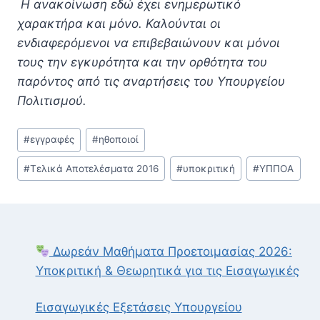
Η ανακοίνωση εδώ έχει ενημερωτικό
χαρακτήρα και μόνο. Καλούνται οι
ενδιαφερόμενοι να επιβεβαιώνουν και μόνοι
τους την εγκυρότητα και την ορθότητα του
παρόντος από τις αναρτήσεις του Υπουργείου
Πολιτισμού.
Post
#
εγγραφές
#
ηθοποιοί
Tags:
#
Τελικά Αποτελέσματα 2016
#
υποκριτική
#
ΥΠΠΟΑ
Δωρεάν Μαθήματα Προετοιμασίας 2026:
Υποκριτική & Θεωρητικά για τις Εισαγωγικές
Εισαγωγικές Εξετάσεις Υπουργείου