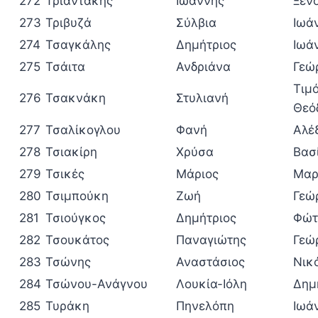
272
Τριαντάκης
Ιωάννης
Ξεν
273
Τριβυζά
Σύλβια
Ιωά
274
Τσαγκάλης
Δημήτριος
Ιωά
275
Τσάιτα
Ανδριάνα
Γεώ
Τιμ
276
Τσακνάκη
Στυλιανή
Θεό
277
Τσαλίκογλου
Φανή
Αλέ
278
Τσιακίρη
Χρύσα
Βασ
279
Τσικές
Μάριος
Μαρ
280
Τσιμπούκη
Ζωή
Γεώ
281
Τσιούγκος
Δημήτριος
Φώτ
282
Τσουκάτος
Παναγιώτης
Γεώ
283
Τσώνης
Αναστάσιος
Νικ
284
Τσώνου-Ανάγνου
Λουκία-Ιόλη
Δημ
285
Τυράκη
Πηνελόπη
Ιωά