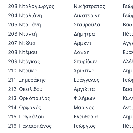
203
Νταλαγιώργος
Νικήστρατος
Γεώ
204
Νταλιάνη
Αικατερίνη
Γεώ
205
Νταμάνη
Σταυρούλα
Βασ
206
Νταντή
Δήμητρα
Πέτ
207
Ντέλια
Αρμέντ
Αγγ
208
Ντέμου
Δανάη
Ευά
209
Ντόγκας
Σπυρίδων
Αλέ
210
Ντούκα
Χριστίνα
Δημ
211
Ξημεράκης
Ευάγγελος
Γεώ
212
Οκαλίδου
Αργιέττα
Βασ
213
Ορκόπουλος
Φιλήμων
Κων
214
Ορφανός
Μαρίνος
Αντ
215
Παγκάλου
Ελευθερία
Δημ
216
Παλαιοπάνος
Γεώργιος
Πέτ