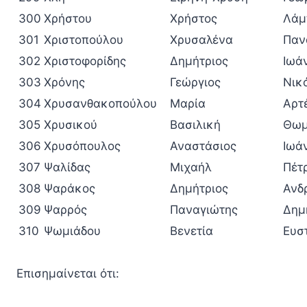
300
Χρήστου
Χρήστος
Λάμ
301
Χριστοπούλου
Χρυσαλένα
Παν
302
Χριστοφορίδης
Δημήτριος
Ιωά
303
Χρόνης
Γεώργιος
Νικ
304
Χρυσανθακοπούλου
Μαρία
Αρτ
305
Χρυσικού
Βασιλική
Θωμ
306
Χρυσόπουλος
Αναστάσιος
Ιωά
307
Ψαλίδας
Μιχαήλ
Πέτ
308
Ψαράκος
Δημήτριος
Ανδ
309
Ψαρρός
Παναγιώτης
Δημ
310
Ψωμιάδου
Βενετία
Ευσ
Επισημαίνεται ότι: