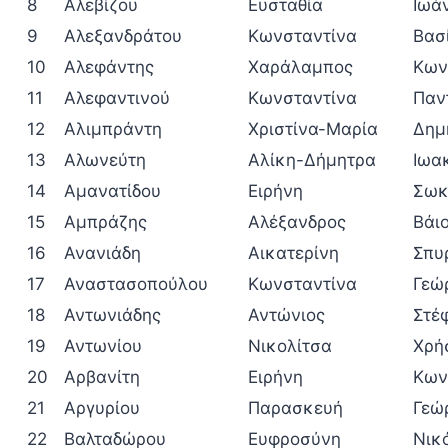
8
Αλεβίζου
Ευσταθία
Ιωά
9
Αλεξανδράτου
Κωνσταντίνα
Βασ
10
Αλεφάντης
Χαράλαμπος
Κων
11
Αλεφαντινού
Κωνσταντίνα
Παν
12
Αλιμπράντη
Χριστίνα-Μαρία
Δημ
13
Αλωνεύτη
Αλίκη-Δήμητρα
Ιωα
14
Αμανατίδου
Ειρήνη
Σωκ
15
Αμπράζης
Αλέξανδρος
Βάι
16
Ανανιάδη
Αικατερίνη
Σπυ
17
Αναστασοπούλου
Κωνσταντίνα
Γεώ
18
Αντωνιάδης
Αντώνιος
Στέ
19
Αντωνίου
Νικολίτσα
Χρή
20
Αρβανίτη
Ειρήνη
Κων
21
Αργυρίου
Παρασκευή
Γεώ
22
Βαλταδώρου
Ευφροσύνη
Νικ