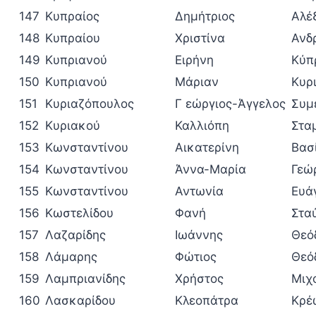
147
Κυπραίος
Δημήτριος
Αλέ
148
Κυπραίου
Χριστίνα
Ανδ
149
Κυπριανού
Ειρήνη
Κύπ
150
Κυπριανού
Μάριαν
Κυρ
151
Κυριαζόπουλος
Γ εώργιος-Άγγελος
Συμ
152
Κυριακού
Καλλιόπη
Στα
153
Κωνσταντίνου
Αικατερίνη
Βασ
154
Κωνσταντίνου
Άννα-Μαρία
Γεώ
155
Κωνσταντίνου
Αντωνία
Ευά
156
Κωστελίδου
Φανή
Στα
157
Λαζαρίδης
Ιωάννης
Θεό
158
Λάμαρης
Φώτιος
Θεό
159
Λαμπριανίδης
Χρήστος
Μιχ
160
Λασκαρίδου
Κλεοπάτρα
Κρέ