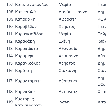
107
Καπετανοπούλου
Μαρία
Περ
108
Καπιτσαλά
Δανάη-Ιωάννα
Δημ
109
Καποκάκη
Αφροδίτη
Κων
110
Καραβέβας
Χρήστος
Πέτ
111
Καραγκιοζίδου
Μαρία
Γεώ
112
Καραδάκη
Ελένη
Ιωά
113
Καρακώστα
Αθανασία
Δημ
114
Καραμέρη
Χρισιάννα
Αθα
115
Καρανικόλας
Χρήστος
Δημ
116
Καράπτη
Στυλιανή
Στα
Δημ
117
Καρασταμάτη
Δέσποινα
Βασ
118
Καρναβάς
Αντώνιος
Χρι
Καστόρης-
119
Ιάσων
Αστ
Κατσαμάγκας