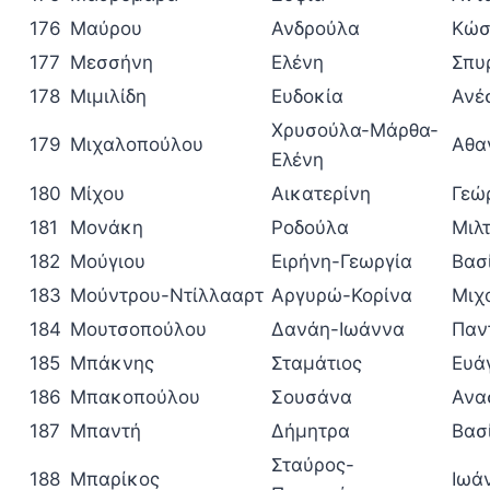
176
Μαύρου
Ανδρούλα
Κώσ
177
Μεσσήνη
Ελένη
Σπυ
178
Μιμιλίδη
Ευδοκία
Ανέ
Χρυσούλα-Μάρθα-
179
Μιχαλοπούλου
Αθα
Ελένη
180
Μίχου
Αικατερίνη
Γεώ
181
Μονάκη
Ροδούλα
Μιλ
182
Μούγιου
Ειρήνη-Γεωργία
Βασ
183
Μούντρου-Ντίλλααρτ
Αργυρώ-Κορίνα
Μιχ
184
Μουτσοπούλου
Δανάη-Ιωάννα
Παν
185
Μπάκνης
Σταμάτιος
Ευά
186
Μπακοπούλου
Σουσάνα
Ανα
187
Μπαντή
Δήμητρα
Βασ
Σταύρος-
188
Μπαρίκος
Ιωά