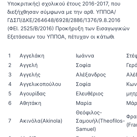
Υποκριτικής) σχολικού έτους 2016-2017, που
διεξήχθησαν σύμφωνα με την αρθ. ΥΠΠΟΑ/
ΓΔΣΠ/ΔΚΕ/264648/6928/2886/1376/9.8.2016
(ΦΕΙ. 2525/Β/2016) Προκήρυξη των Εισαγωγικών
Εξετάσεων του ΥΠΠΟΑ, πέτυχαν οι κάτωθι
1
Αγγελάκη
Ιωάννα
Στέ
2
Αγγελή
Σοφία
Γερ
3
Αγγελής
Αλέξανδρος
Αλέ
4
Αγγελικοπούλου
Σοφία
Κων
5
Αγουρίδας
Ελευθέριος
μητρ
6
Αθητάκη
Μαρία
Μάρ
Θεόφιλος-
Φρα
7
Ακινόλα(Akinola)
Σαμουήλ(Theofilos-
(Fra
Samuel)