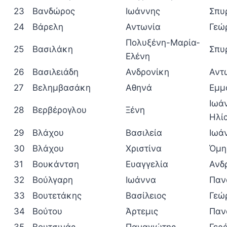
23
Βανδώρος
Ιωάννης
Σπυ
24
Βάρελη
Αντωνία
Γεώ
Πολυξένη-Μαρία-
25
Βασιλάκη
Σπυ
Ελένη
26
Βασιλειάδη
Ανδρονίκη
Αντ
27
Βελημβασάκη
Αθηνά
Εμμ
Ιωά
28
Βερβέρογλου
Ξένη
Ηλί
29
Βλάχου
Βασιλεία
Ιωά
30
Βλάχου
Χριστίνα
Όμη
31
Βουκάντση
Ευαγγελία
Ανδ
32
Βούλγαρη
Ιωάννα
Παν
33
Βουτετάκης
Βασίλειος
Γεώ
34
Βούτου
Άρτεμις
Παν