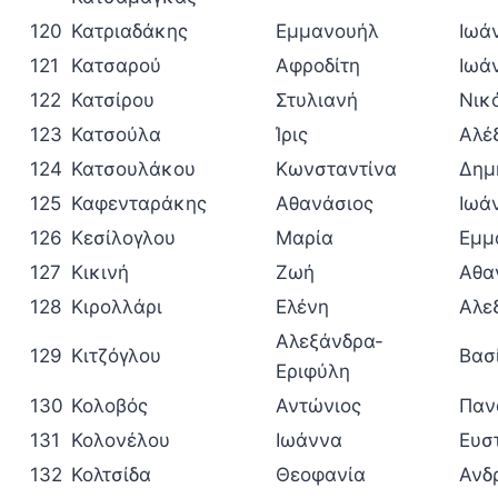
120
Κατριαδάκης
Εμμανουήλ
Ιωά
121
Κατσαρού
Αφροδίτη
Ιωά
122
Κατσίρου
Στυλιανή
Νικ
123
Κατσούλα
Ίρις
Αλέ
124
Κατσουλάκου
Κωνσταντίνα
Δημ
125
Καφενταράκης
Αθανάσιος
Ιωά
126
Κεσίλογλου
Μαρία
Εμμ
127
Κικινή
Ζωή
Αθα
128
Κιρολλάρι
Ελένη
Αλε
Αλεξάνδρα-
129
Κιτζόγλου
Βασ
Εριφύλη
130
Κολοβός
Αντώνιος
Παν
131
Κολονέλου
Ιωάννα
Ευσ
132
Κολτσίδα
Θεοφανία
Ανδ