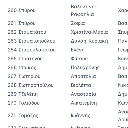
Βαλεντίνη-
260
Σπύρου
Χαρ
Ραφαηλία
261
Σπύρου
Σοφία
Βασ
262
Σταματάτου
Χριστίνα-Μαρία
Σπυ
263
Σταματοπούλου
Δανάη-Κυριακή
Παν
264
Σταμουλακάτου
Ελένη
Γεώ
265
Στρατηγός
Φώτιος
Κων
266
Στρίκος
Πολυχρόνης
Δημ
267
Σωτηρίου
Αποστολία
Βασ
268
Σωτηροπούλου
Βιολέττα
Νικ
269
Τζελέπη
Αναστασία
Δημ
270
Τολιάδου
Αικατερίνη
Κων
Ανα
271
Τομάζος
Ιωάννης
Λου