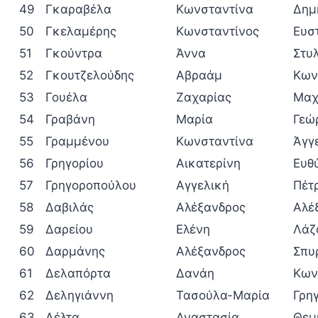
49
Γκαραβέλα
Κωνσταντίνα
Δημ
50
Γκελαμέρης
Κωνσταντίνος
Ευσ
51
Γκούντρα
Άννα
Στυ
52
Γκουτζελούδης
Αβραάμ
Κων
53
Γουέλα
Ζαχαρίας
Μαχ
54
Γραβάνη
Μαρία
Γεώ
55
Γραμμένου
Κωνσταντίνα
Άγγ
56
Γρηγορίου
Αικατερίνη
Ευθ
57
Γρηγοροπούλου
Αγγελική
Πέτ
58
Δαβιλάς
Αλέξανδρος
Αλέ
59
Δαρείου
Ελένη
Λάζ
60
Δαρμάνης
Αλέξανδρος
Σπυ
61
Δελαπόρτα
Δανάη
Κων
62
Δεληγιάννη
Τασούλα-Μαρία
Γρη
63
Δέλτα
Αναστασία
Θεμ