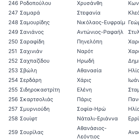
246
Ροδοπούλου
Χρυσάνθη
Κων
247
Σαμαρά
Στεφανία
Κλε
248
Σαμουρίδης
Νικόλαος-Ευφραίμ
Γεώ
249
Σανιάνος
Αντώνιος-Ραφαήλ
Στυ
250
Σαραφίδη
Πηνελόπη
Χαρ
251
Σαχινιάν
Ναρότ
Χαρ
252
Σαχπαζίδου
Ηρωδή
Δημ
253
Σβώλη
Αθανασία
Ηλί
254
Σερδάρη
Χάρις
Ιωά
255
Σιδηροκαστρίτη
Ελένη
Στα
256
Σκαρτσολιάς
Πάρις
Παν
257
Σμυρνιούδη
Σοφία-Ηρώ
Ηλί
258
Σουίφτ
Νάταλι-Εριάννα
Ερρ
Αθανάσιος-
259
Σουρίλας
Ανα
Λεόντιος