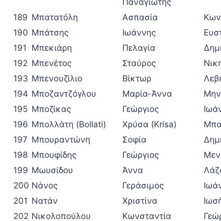
Παναγιώτης
189
Μπατατόλη
Ασπασία
Κων
190
Μπάτσης
Ιωάννης
Ευσ
191
Μπεκιάρη
Πελαγία
Δημ
192
Μπενέτος
Σταύρος
Νικ
193
Μπενουζίλιο
Βίκτωρ
Λεβ
194
Μποζαντζόγλου
Μαρία-Άννα
Μην
195
Μποζίκας
Γεώργιος
Ιωά
196
Μπολλάτη (Bollati)
Χρύσα (Krisa)
Μπα
197
Μπουραντώνη
Σοφία
Δημ
198
Μπουφίδης
Γεώργιος
Μεν
199
Μωυσίδου
Άννα
Λάζ
200
Νάνος
Γεράσιμος
Ιωά
201
Νατάν
Χριστίνα
Ιωσ
202
Νικολοπούλου
Κωνσταντία
Γεώ