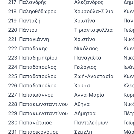
217
Παλανδρής
Αλέξανδρος
Δημ
218
Παληοθόδωρου
Χρυσούλα-Σίλια
Κων
219
Πανταζή
Χριστίνα
Παν
220
Πάντου
Τ ριανταφυλλιά
Γεώ
221
Παπαγιάννη
Χριστίνα
Νικ
222
Παπαδάκης
Νικόλαος
Κων
223
Παπαδημητρίου
Παναγιώτα
Νικ
224
Παπαδόπουλος
Γεώργιος
Ιωά
225
Παπαδοπούλου
Ζωή-Αναστασία
Κων
226
Παπαδοπούλου
Χρύσα
Κλε
227
Παπαϊωάννου
Άννα-Μαρία
Κυρ
228
Παπακωνσταντίνου
Αθηνά
Νικ
229
Παπακωνσταντίνου
Δήμητρα
Πέτ
230
Παπανάτσιος
Παντελεήμων
Γεώ
231
Παπαοικονόμου
Σεμέλη
Μάρ