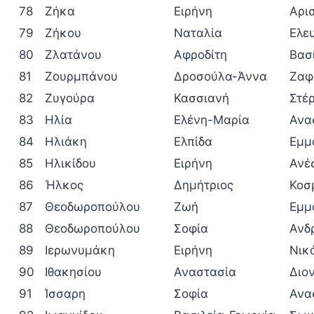
78
Ζήκα
Ειρήνη
Αρι
79
Ζήκου
Ναταλία
Ελε
80
Ζλατάνου
Αφροδίτη
Βασ
81
Ζουρμπάνου
Δροσούλα-Άννα
Ζαφ
82
Ζυγούρα
Κασσιανή
Στέρ
83
Ηλία
Ελένη-Μαρία
Ανα
84
Ηλιάκη
Ελπίδα
Εμμ
85
Ηλικίδου
Ειρήνη
Ανέ
86
Ήλκος
Δημήτριος
Κοσ
87
Θεοδωροπούλου
Ζωή
Εμμ
88
Θεοδωροπούλου
Σοφία
Ανδ
89
Ιερωνυμάκη
Ειρήνη
Νικ
90
Ιθακησίου
Αναστασία
Διο
91
Ίσσαρη
Σοφία
Ανα