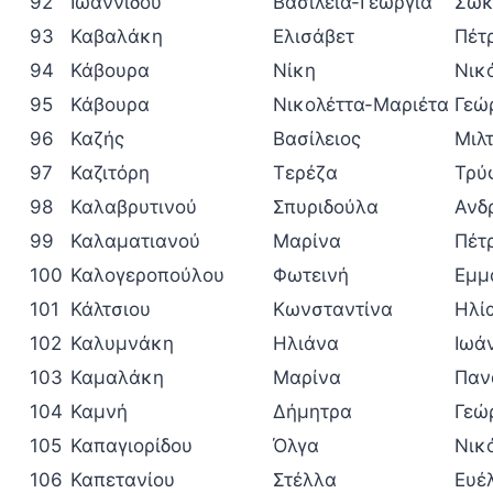
92
Ιωαννίδου
Βασιλεία-Γεωργία
Σωκ
93
Καβαλάκη
Ελισάβετ
Πέτ
94
Κάβουρα
Νίκη
Νικ
95
Κάβουρα
Νικολέττα-Μαριέτα
Γεώ
96
Καζής
Βασίλειος
Μιλ
97
Καζιτόρη
Τερέζα
Τρύ
98
Καλαβρυτινού
Σπυριδούλα
Ανδ
99
Καλαματιανού
Μαρίνα
Πέτ
100
Καλογεροπούλου
Φωτεινή
Εμμ
101
Κάλτσιου
Κωνσταντίνα
Ηλί
102
Καλυμνάκη
Ηλιάνα
Ιωά
103
Καμαλάκη
Μαρίνα
Παν
104
Καμνή
Δήμητρα
Γεώ
105
Καπαγιορίδου
Όλγα
Νικ
106
Καπετανίου
Στέλλα
Ευέ