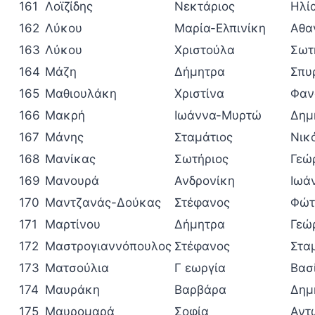
161
Λοϊζίδης
Νεκτάριος
Ηλί
162
Λύκου
Μαρία-Ελπινίκη
Αθα
163
Λύκου
Χριστούλα
Σωτ
164
Μάζη
Δήμητρα
Σπυ
165
Μαθιουλάκη
Χριστίνα
Φαν
166
Μακρή
Ιωάννα-Μυρτώ
Δημ
167
Μάνης
Σταμάτιος
Νικ
168
Μανίκας
Σωτήριος
Γεώ
169
Μανουρά
Ανδρονίκη
Ιωά
170
Μαντζανάς-Δούκας
Στέφανος
Φώτ
171
Μαρτίνου
Δήμητρα
Γεώ
172
Μαστρογιαννόπουλος
Στέφανος
Στα
173
Ματσούλια
Γ εωργία
Βασ
174
Μαυράκη
Βαρβάρα
Δημ
175
Μαυρομαρά
Σοφία
Αντ