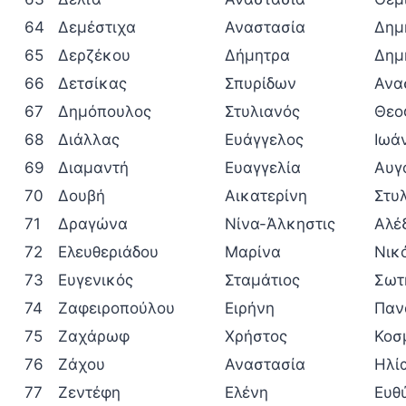
64
Δεμέστιχα
Αναστασία
Δημ
65
Δερζέκου
Δήμητρα
Δημ
66
Δετσίκας
Σπυρίδων
Ανα
67
Δημόπουλος
Στυλιανός
Θεο
68
Διάλλας
Ευάγγελος
Ιωά
69
Διαμαντή
Ευαγγελία
Αυγ
70
Δουβή
Αικατερίνη
Στυ
71
Δραγώνα
Νίνα-Άλκηστις
Αλέ
72
Ελευθεριάδου
Μαρίνα
Νικ
73
Ευγενικός
Σταμάτιος
Σωτ
74
Ζαφειροπούλου
Ειρήνη
Παν
75
Ζαχάρωφ
Χρήστος
Κοσ
76
Ζάχου
Αναστασία
Ηλί
77
Ζεντέφη
Ελένη
Ευθ