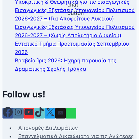
Υποκριτική & Θεωρητικά για τις Εισαγωγικές
Εισαγωγικές Εξετάσεις Υπουργείου Πολιτισμού
2026-2027 – (Για Αποφοίτους Λυκείου)
Εισαγωγικές Εξετάσεις Υπουργείου Πολιτισμού
2026-2027 – (Χωρίς Απολυτήριο Λυκείου)
Εντατικό Τμήμα Προετοιμασίας Σεπτεμβρίου
2026
Βραβεία Ίρις 2026: Ηχηρή παρουσία της
Δραματικής Σχολής Τράγκα
Follow us!
Απονομές Διπλωμάτων
Επαγγελματικά Δικαιώματα για τις Ανώτερες