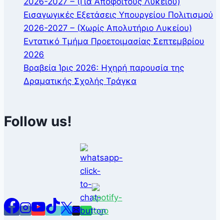
2026-2027 – (Για Αποφοίτους Λυκείου)
Εισαγωγικές Εξετάσεις Υπουργείου Πολιτισμού
2026-2027 – (Χωρίς Απολυτήριο Λυκείου)
Εντατικό Τμήμα Προετοιμασίας Σεπτεμβρίου
2026
Βραβεία Ίρις 2026: Ηχηρή παρουσία της
Δραματικής Σχολής Τράγκα
Follow us!