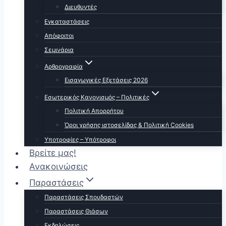
Διευθυντές
Εγκαταστάσεις
Απόφοιτοι
Σεμινάρια
Αρθρογραφία
Εισαγωγικές Εξετάσεις 2026
Εσωτερικός Κανονισμός – Πολιτικές
Πολιτική Απορρήτου
Όροι χρήσης ιστοσελίδας & Πολιτική Cookies
Υποτροφίες – Υπότροφοι
Βρείτε μας!
Ανακοινώσεις
Παραστάσεις
Παραστάσεις Σπουδαστών
Παραστάσεις Θιάσων
Εκδηλώσεις