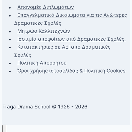
Απονομές Διπλωμάτων
Επαγγελματικά Δικαιώματα για τις Ανώτερες
Δραματικές Σχολές
Μητρώο Καλλιτεχνών
Ισοτιμία αποφοίτων από Δραματικές Σχολές.
Κατατακτήριες σε ΑΕΙ από Δραματικές
Σχολές
Πολιτική Απορρήτου
Όροι χρήσης ιστοσελίδας & Πολιτική Cookies
Traga Drama School © 1926 - 2026