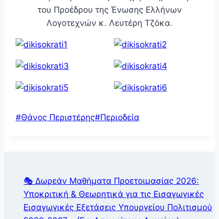
του Προέδρου της Ένωσης Ελλήνων
Λογοτεχνών κ. Λευτέρη Τζόκα.
Post
#
Θάνος Περιστέρης
#
Περιοδεία
Tags:
🎭 Δωρεάν Μαθήματα Προετοιμασίας 2026:
Υποκριτική & Θεωρητικά για τις Εισαγωγικές
Εισαγωγικές Εξετάσεις Υπουργείου Πολιτισμού