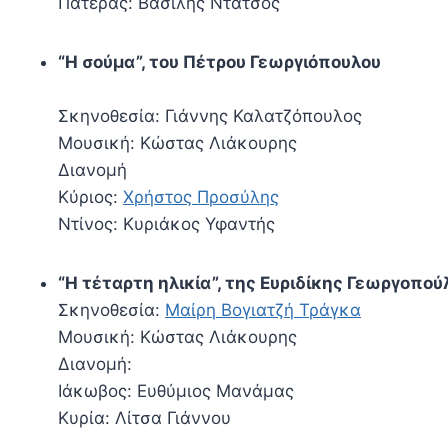
Πατέρας: Βασίλης Ντάτσος
“Η σούμα”, του Πέτρου Γεωργιόπουλου
Σκηνοθεσία: Γιάννης Καλατζόπουλος
Μουσική: Κώστας Λιάκουρης
Διανομή
Κύριος:
Χρήστος Προσύλης
Ντίνος: Κυριάκος Υφαντής
“Η τέταρτη ηλικία”, της Ευριδίκης Γεωργοπού
Σκηνοθεσία:
Μαίρη Βογιατζή Τράγκα
Μουσική: Κώστας Λιάκουρης
Διανομή:
Ιάκωβος: Ευθύμιος Μανάμας
Κυρία: Λίτσα Γιάννου