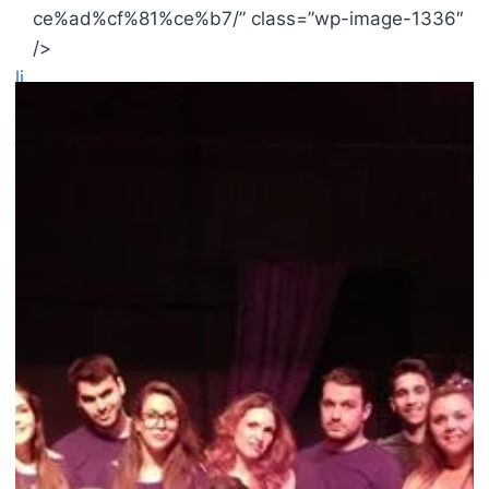
ce%ad%cf%81%ce%b7/” class=”wp-image-1336″
/>
li
n
k