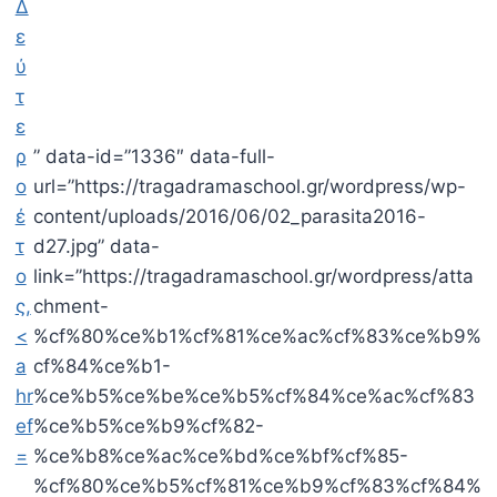
” data-id=”1336″ data-full-
url=”https://tragadramaschool.gr/wordpress/wp-
content/uploads/2016/06/02_parasita2016-
d27.jpg” data-
link=”https://tragadramaschool.gr/wordpress/atta
chment-
%cf%80%ce%b1%cf%81%ce%ac%cf%83%ce%b9%
cf%84%ce%b1-
%ce%b5%ce%be%ce%b5%cf%84%ce%ac%cf%83
%ce%b5%ce%b9%cf%82-
%ce%b8%ce%ac%ce%bd%ce%bf%cf%85-
%cf%80%ce%b5%cf%81%ce%b9%cf%83%cf%84%