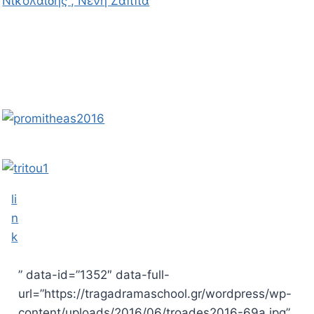
li
n
k
” data-id=”1352″ data-full-
url=”https://tragadramaschool.gr/wordpress/wp-
content/uploads/2016/06/troades2016-69a.jpg”