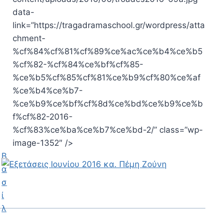
data-
link=”https://tragadramaschool.gr/wordpress/atta
chment-
%cf%84%cf%81%cf%89%ce%ac%ce%b4%ce%b5
%cf%82-%cf%84%ce%bf%cf%85-
%ce%b5%cf%85%cf%81%ce%b9%cf%80%ce%af
%ce%b4%ce%b7-
%ce%b9%ce%bf%cf%8d%ce%bd%ce%b9%ce%b
f%cf%82-2016-
%cf%83%ce%ba%ce%b7%ce%bd-2/” class=”wp-
image-1352″ />
Β
α
σ
ί
λ