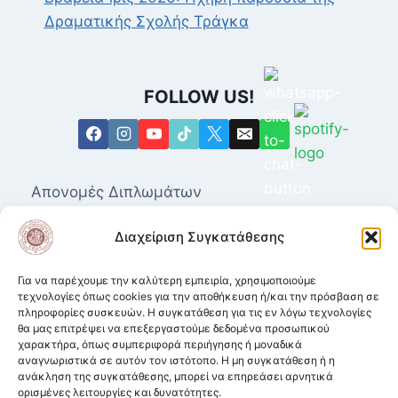
Δραματικής Σχολής Τράγκα
FOLLOW US!
Απονομές Διπλωμάτων
Επαγγελματικά Δικαιώματα για τις Ανώτερες
Διαχείριση Συγκατάθεσης
Δραματικές Σχολές
Μητρώο Καλλιτεχνών
Για να παρέχουμε την καλύτερη εμπειρία, χρησιμοποιούμε
τεχνολογίες όπως cookies για την αποθήκευση ή/και την πρόσβαση σε
πληροφορίες συσκευών. Η συγκατάθεση για τις εν λόγω τεχνολογίες
Ισοτιμία αποφοίτων από Δραματικές Σχολές.
θα μας επιτρέψει να επεξεργαστούμε δεδομένα προσωπικού
χαρακτήρα, όπως συμπεριφορά περιήγησης ή μοναδικά
Κατατακτήριες σε ΑΕΙ από Δραματικές
αναγνωριστικά σε αυτόν τον ιστότοπο. Η μη συγκατάθεση ή η
Σχολές
ανάκληση της συγκατάθεσης, μπορεί να επηρεάσει αρνητικά
ορισμένες λειτουργίες και δυνατότητες.