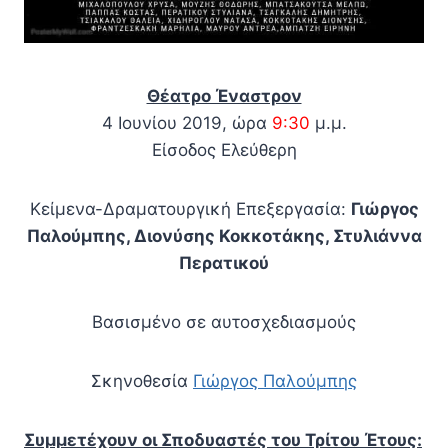
Θέατρο Έναστρον
4 Ιουνίου 2019, ώρα
9:30
μ.μ.
Είσοδος Ελεύθερη
Κείμενα-Δραματουργική Επεξεργασία:
Γιώργος
Παλούμπης, Διονύσης Κοκκοτάκης, Στυλιάννα
Περατικού
Βασισμένο σε αυτοσχεδιασμούς
Σκηνοθεσία
Γιώργος Παλούμπης
Συμμετέχουν οι Σποδυαστές του Τρίτου Έτους: