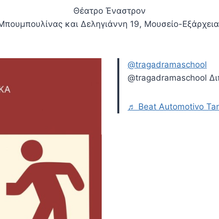
Θέατρο Έναστρον
Μπουμπουλίνας και Δεληγιάννη 19, Μουσείο-Εξάρχεια
@tragadramaschool
@tragadramaschool Δ
♬ Beat Automotivo Tan