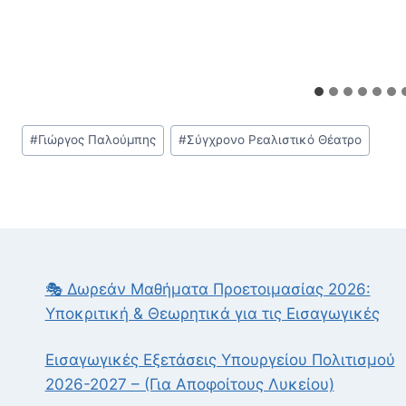
Post
#
Γιώργος Παλούμπης
#
Σύγχρονο Ρεαλιστικό Θέατρο
Tags:
🎭 Δωρεάν Μαθήματα Προετοιμασίας 2026:
Υποκριτική & Θεωρητικά για τις Εισαγωγικές
Εισαγωγικές Εξετάσεις Υπουργείου Πολιτισμού
2026-2027 – (Για Αποφοίτους Λυκείου)