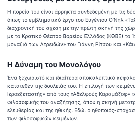
Η πορεία του είναι άρρηκτα συνδεδεμένη με τις δ
όπως το εμβληματικό έργο του Ευγένιου Ο’Νηλ «Ταξ
διαχρονική του σχέση με την πρώτη σκηνή της χώρ
με το Κρατικό Θέατρο Βορείου Ελλάδος (ΚΘΒΕ) το 1
μοναξιά των Ατρειδών» του Γιάννη Ρίτσου και «Κά
Η Δύναμη του Μονολόγου
Ένα ξεχωριστό και ιδιαίτερα αποκαλυπτικό κεφάλα
κατατεθέν της δουλειάς του. Η επιλογή των κειμέ
Ιεροεξεταστής» από τους «Αδελφούς Καραμάζοφ» τ
φιλοσοφικής του αναζήτησης, όπου η σκηνή μετατρ
ελευθερίας και της ηθικής. Εδώ, ο ηθοποιός-στοχα
των φιλοσοφικών κειμένων.