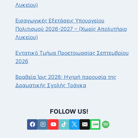
Λυκείου)
Εισαγωγικές Εξετάσεις Υπουργείου
Πολιτισμού 2026-2027 – (Χωρίς Απολυτήριο
Λυκείου)
Εντατικό Τμήμα Προετοιμασίας Σεπτεμβρίου
2026
Βραβεία Ίρις 2026: Ηχηρή παρουσία της
Δραματικής Σχολής Τράγκα
FOLLOW US!