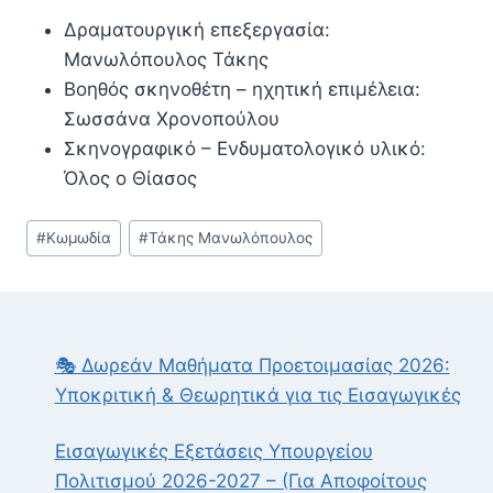
Δραματουργική επεξεργασία:
Μανωλόπουλος Τάκης
Βοηθός σκηνοθέτη – ηχητική επιμέλεια:
Σωσσάνα Χρονοπούλου
Σκηνογραφικό – Ενδυματολογικό υλικό:
Όλος ο Θίασος
Post
#
Κωμωδία
#
Τάκης Μανωλόπουλος
Tags:
🎭 Δωρεάν Μαθήματα Προετοιμασίας 2026:
Υποκριτική & Θεωρητικά για τις Εισαγωγικές
Εισαγωγικές Εξετάσεις Υπουργείου
Πολιτισμού 2026-2027 – (Για Αποφοίτους