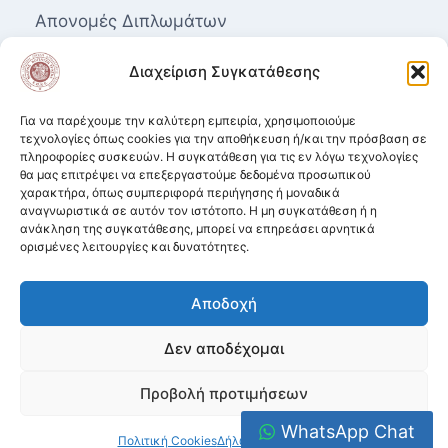
Απονομές Διπλωμάτων
Επαγγελματικά Δικαιώματα για τις Ανώτερες
Διαχείριση Συγκατάθεσης
Δραματικές Σχολές
Μητρώο Καλλιτεχνών
Για να παρέχουμε την καλύτερη εμπειρία, χρησιμοποιούμε
τεχνολογίες όπως cookies για την αποθήκευση ή/και την πρόσβαση σε
πληροφορίες συσκευών. Η συγκατάθεση για τις εν λόγω τεχνολογίες
Ισοτιμία αποφοίτων από Δραματικές Σχολές.
θα μας επιτρέψει να επεξεργαστούμε δεδομένα προσωπικού
χαρακτήρα, όπως συμπεριφορά περιήγησης ή μοναδικά
Κατατακτήριες σε ΑΕΙ από Δραματικές
αναγνωριστικά σε αυτόν τον ιστότοπο. Η μη συγκατάθεση ή η
Σχολές
ανάκληση της συγκατάθεσης, μπορεί να επηρεάσει αρνητικά
ορισμένες λειτουργίες και δυνατότητες.
Πολιτική Απορρήτου
Όροι χρήσης ιστοσελίδας & Πολιτική Cookies
Αποδοχή
Δεν αποδέχομαι
Προβολή προτιμήσεων
Traga Drama School © 1926 - 2026
WhatsApp Chat
Πολιτική Cookies
Δήλωση Απορρήτου