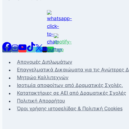
Απονομές Διπλωμάτων
Επαγγελματικά Δικαιώματα για τις Ανώτερες 
Μητρώο Καλλιτεχνών
Ισοτιμία αποφοίτων από Δραματικές Σχολές.
Κατατακτήριες σε ΑΕΙ από Δραματικές Σχολές
Πολιτική Απορρήτου
Όροι χρήσης ιστοσελίδας & Πολιτική Cookies