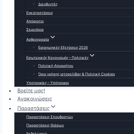
Διευθυντές
Εγκαταστάσεις
Απόφοιτοι
Σεμινάρια
Αρθρογραφία
Εισαγωγικές Εξετάσεις 2026
Εσωτερικός Κανονισμός – Πολιτικές
Πολιτική Απορρήτου
Όροι χρήσης ιστοσελίδας & Πολιτική Cookies
Υποτροφίες – Υπότροφοι
Βρείτε μας!
Ανακοινώσεις
Παραστάσεις
Παραστάσεις Σπουδαστών
Παραστάσεις Θιάσων
Εκδηλώσεις