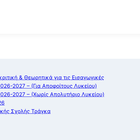
ιτική & Θεωρητικά για τις Εισαγωγικές
026-2027 – (Για Αποφοίτους Λυκείου)
2026-2027 – (Χωρίς Απολυτήριο Λυκείου)
26
ικής Σχολής Τράγκα