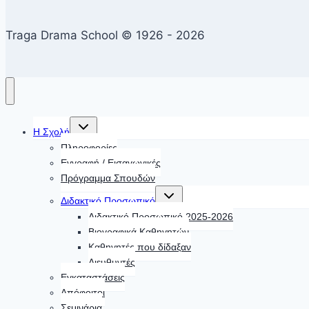
Traga Drama School © 1926 - 2026
Toggle
Η Σχολή
child
menu
Πληροφορίες
Εγγραφή / Εισαγωγικές
Πρόγραμμα Σπουδών
Toggle
Διδακτικό Προσωπικό
child
menu
Διδακτικό Προσωπικό 2025-2026
Βιογραφικά Καθηγητών
Καθηγητές που δίδαξαν
Διευθυντές
Εγκαταστάσεις
Απόφοιτοι
Σεμινάρια