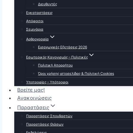
Διευθυντές
Εγκαταστάσεις
Απόφοιτοι
Σεμινάρια
Αρθρογραφία
Εισαγωγικές Εξετάσεις 2026
Εσωτερικός Κανονισμός – Πολιτικές
Πολιτική Απορρήτου
Όροι χρήσης ιστοσελίδας & Πολιτική Cookies
Υποτροφίες – Υπότροφοι
Βρείτε μας!
Ανακοινώσεις
Παραστάσεις
Παραστάσεις Σπουδαστών
Παραστάσεις Θιάσων
Εκδηλώσεις