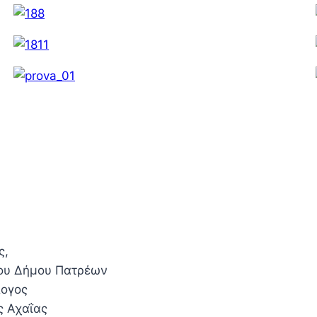
ς,
του Δήμου Πατρέων
λογος
ς Αχαΐας