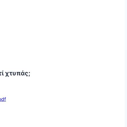
τί χτυπάς;
pdf