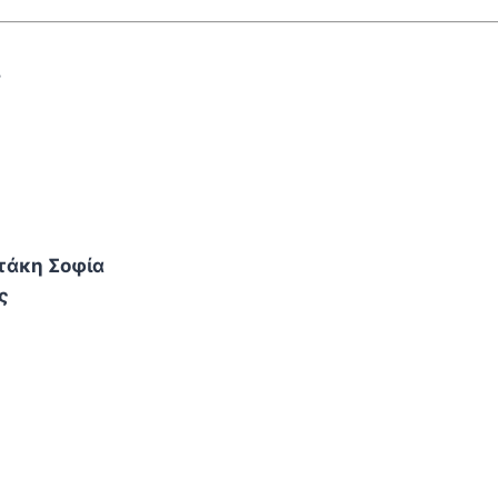
ς
τάκη Σοφία
ς