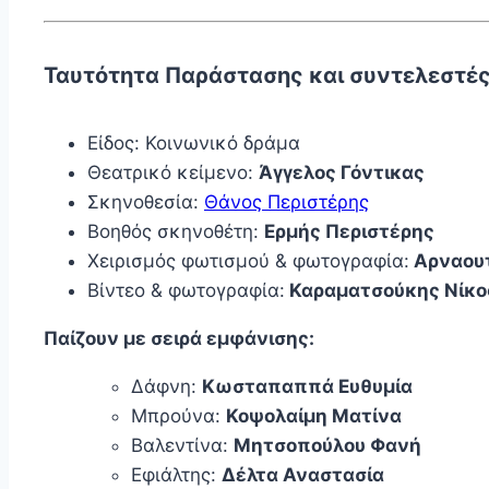
Ταυτότητα Παράστασης και συντελεστέ
Είδος: Κοινωνικό δράμα
Θεατρικό κείμενο:
Άγγελος Γόντικας
Σκηνοθεσία:
Θάνος Περιστέρης
Βοηθός σκηνοθέτη:
Ερμής Περιστέρης
Χειρισμός φωτισμού & φωτογραφία:
Αρναου
Βίντεο & φωτογραφία:
Καραματσούκης Νίκο
Παίζουν με σειρά εμφάνισης:
Δάφνη:
Κωσταπαππά Ευθυμία
Μπρούνα:
Κοψολαίμη Ματίνα
Βαλεντίνα:
Μητσοπούλου Φανή
Εφιάλτης:
Δέλτα Αναστασία