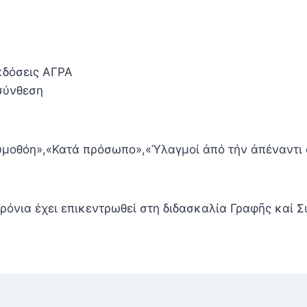
κδόσεις ΑΓΡΑ
 σύνθεση
Κυμοθόη»,«Κατά πρόσωπο»,«Ὑλαγμοί ἀπό τήν ἀπέναντι 
χρόνια έχει επικεντρωθεί στη διδασκαλία Γραφῆς καί 