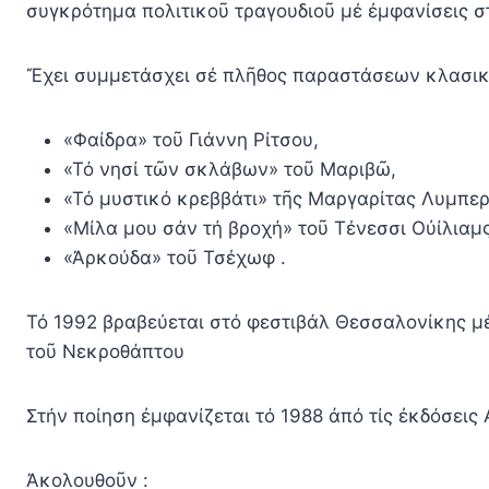
συγκρότημα πολιτικοῦ τραγουδιοῦ μέ ἐμφανίσεις σ
Ἔχει συμμετάσχει σέ πλῆθος παραστάσεων κλασικο
«Φαίδρα» τοῦ Γιάννη Ρίτσου,
«Τό νησί τῶν σκλάβων» τοῦ Μαριβῶ,
«Τό μυστικό κρεββάτι» τῆς Μαργαρίτας Λυμπε
«Μίλα μου σάν τή βροχή» τοῦ Τένεσσι Οὐίλιαμς
«Ἀρκούδα» τοῦ Τσέχωφ .
Τό 1992 βραβεύεται στό φεστιβάλ Θεσσαλονίκης μέ
τοῦ Νεκροθάπτου
Στήν ποίηση ἐμφανίζεται τό 1988 ἀπό τίς ἐκδόσεις
Ἀκολουθοῦν :