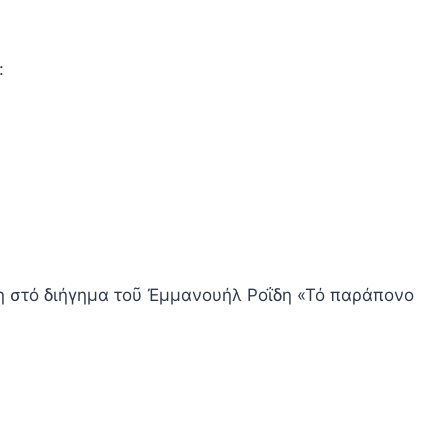
:
νη στό διήγημα τοῦ Ἐμμανουήλ Ροΐδη «Τό παράπονο