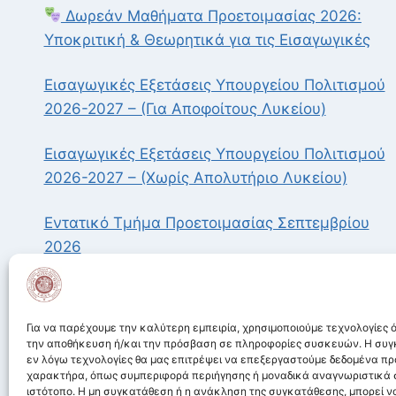
Δωρεάν Μαθήματα Προετοιμασίας 2026:
Υποκριτική & Θεωρητικά για τις Εισαγωγικές
Εισαγωγικές Εξετάσεις Υπουργείου Πολιτισμού
2026-2027 – (Για Αποφοίτους Λυκείου)
Εισαγωγικές Εξετάσεις Υπουργείου Πολιτισμού
2026-2027 – (Χωρίς Απολυτήριο Λυκείου)
Εντατικό Τμήμα Προετοιμασίας Σεπτεμβρίου
2026
Βραβεία Ίρις 2026: Ηχηρή παρουσία της
Δραματικής Σχολής Τράγκα
Για να παρέχουμε την καλύτερη εμπειρία, χρησιμοποιούμε τεχνολογίες ό
την αποθήκευση ή/και την πρόσβαση σε πληροφορίες συσκευών. Η συγκ
εν λόγω τεχνολογίες θα μας επιτρέψει να επεξεργαστούμε δεδομένα π
χαρακτήρα, όπως συμπεριφορά περιήγησης ή μοναδικά αναγνωριστικά 
ιστότοπο. Η μη συγκατάθεση ή η ανάκληση της συγκατάθεσης, μπορεί ν