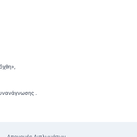
ὄχθη»,
Συνανάγνωσης .
Απονομές Διπλωμάτων