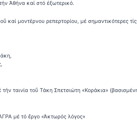
τήν Ἀθήνα καί στό ἐξωτερικό.
ῦ καί μοντέρνου ρεπερτορίου, μέ σημαντικότερες τίς
ράκη,
,
 τήν ταινία τοῦ Τάκη Σπετσιώτη «Κοράκια» (βασισμέ
 ΑΓΡΑ μέ τό ἔργο «Ἀκτωρός λόγος»