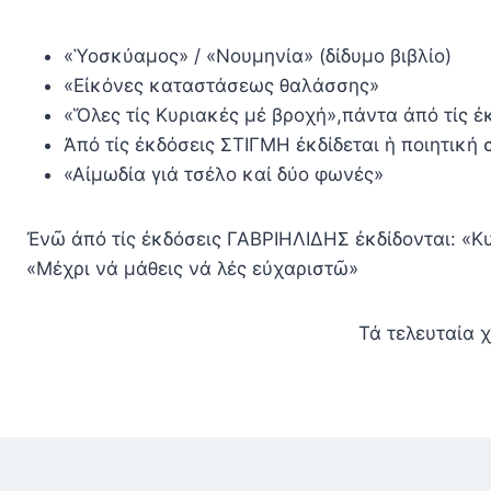
«Ὑοσκύαμος» / «Νουμηνία» (δίδυμο βιβλίο)
«Εἰκόνες καταστάσεως θαλάσσης»
«Ὅλες τίς Κυριακές μέ βροχή»,πάντα ἀπό τίς ἐ
Ἀπό τίς ἐκδόσεις ΣΤΙΓΜΗ ἐκδίδεται ἡ ποιητική
«Αἰμωδία γιά τσέλο καί δύο φωνές»
Ἐνῶ ἀπό τίς ἐκδόσεις ΓΑΒΡΙΗΛΙΔΗΣ ἐκδίδονται: «
«Μέχρι νά μάθεις νά λές εὐχαριστῶ»
Τά τελευταία 