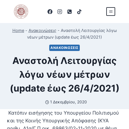
Skip
to
content
Home
-
Ανακοινώσεις
-
Αναστολή Λειτουργίας λόγω
νέων μέτρων (update έως 26/4/2021)
ΑΝΑΚΟΙΝΏΣΕΙΣ
Αναστολή Λειτουργίας
λόγω νέων μέτρων
(update έως 26/4/2021)
1 Δεκεμβρίου, 2020
Κατόπιν εισήγησης του Υπουργείου Πολιτισμού
και της Κοινής Υπουργικής Απόφασης (ΚΥΑ
αριθμ. Δ1α/Γ.Π.οικ. 69863/02-11-2020 με θέμα