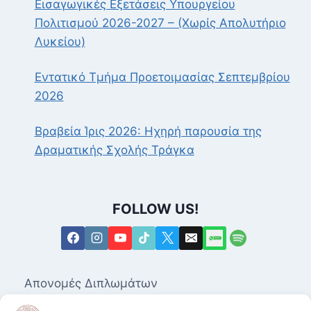
Εισαγωγικές Εξετάσεις Υπουργείου
Πολιτισμού 2026-2027 – (Χωρίς Απολυτήριο
Λυκείου)
Εντατικό Τμήμα Προετοιμασίας Σεπτεμβρίου
2026
Βραβεία Ίρις 2026: Ηχηρή παρουσία της
Δραματικής Σχολής Τράγκα
FOLLOW US!
Απονομές Διπλωμάτων
Επαγγελματικά Δικαιώματα για τις Ανώτερες