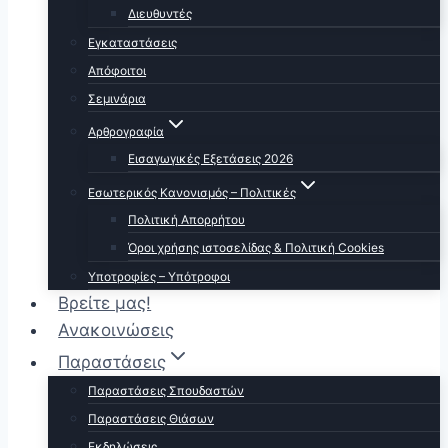
Διευθυντές
Εγκαταστάσεις
Απόφοιτοι
Σεμινάρια
Αρθρογραφία
Εισαγωγικές Εξετάσεις 2026
Εσωτερικός Κανονισμός – Πολιτικές
Πολιτική Απορρήτου
Όροι χρήσης ιστοσελίδας & Πολιτική Cookies
Υποτροφίες – Υπότροφοι
Βρείτε μας!
Ανακοινώσεις
Παραστάσεις
Παραστάσεις Σπουδαστών
Παραστάσεις Θιάσων
Εκδηλώσεις