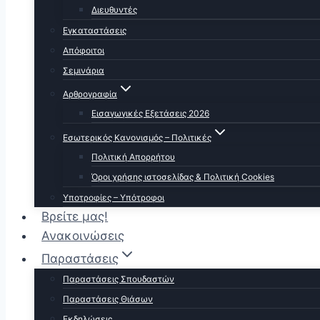
Διευθυντές
Εγκαταστάσεις
Απόφοιτοι
Σεμινάρια
Αρθρογραφία
Εισαγωγικές Εξετάσεις 2026
Εσωτερικός Κανονισμός – Πολιτικές
Πολιτική Απορρήτου
Όροι χρήσης ιστοσελίδας & Πολιτική Cookies
Υποτροφίες – Υπότροφοι
Βρείτε μας!
Ανακοινώσεις
Παραστάσεις
Παραστάσεις Σπουδαστών
Παραστάσεις Θιάσων
Εκδηλώσεις