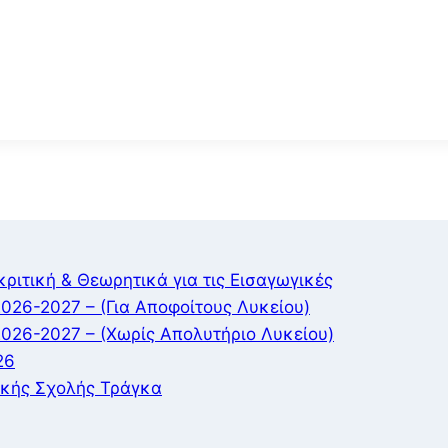
ιτική & Θεωρητικά για τις Εισαγωγικές
026-2027 – (Για Αποφοίτους Λυκείου)
2026-2027 – (Χωρίς Απολυτήριο Λυκείου)
26
ικής Σχολής Τράγκα