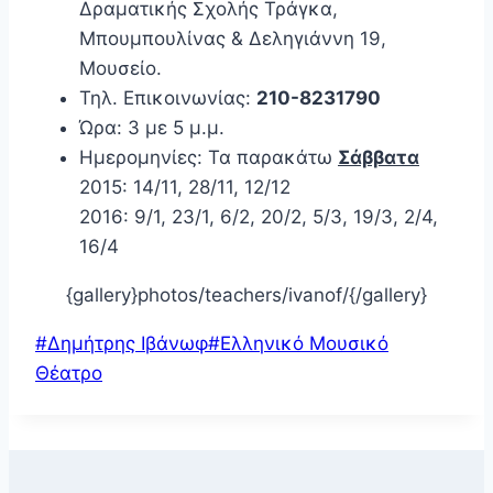
Δραματικής Σχολής Τράγκα,
Μπουμπουλίνας & Δεληγιάννη 19,
Μουσείο.
Τηλ. Επικοινωνίας:
210-8231790
Ώρα: 3 με 5 μ.μ.
Ημερομηνίες: Τα παρακάτω
Σάββατα
2015: 14/11, 28/11, 12/12
2016: 9/1, 23/1, 6/2, 20/2, 5/3, 19/3, 2/4,
16/4
{gallery}photos/teachers/ivanof/{/gallery}
Post
#
Δημήτρης Ιβάνωφ
#
Ελληνικό Μουσικό
Tags:
Θέατρο