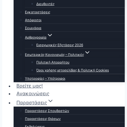
Διευθυντές
Εγκαταστάσεις
Απόφοιτοι
Σεμινάρια
Αρθρογραφία
Εισαγωγικές Εξετάσεις 2026
Εσωτερικός Κανονισμός – Πολιτικές
Πολιτική Απορρήτου
Όροι χρήσης ιστοσελίδας & Πολιτική Cookies
Υποτροφίες – Υπότροφοι
Βρείτε μας!
Ανακοινώσεις
Παραστάσεις
Παραστάσεις Σπουδαστών
Παραστάσεις Θιάσων
Εκδηλώσεις