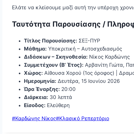
Ελάτε να κλείσουμε μαζί αυτή την υπέροχη χρονι
Ταυτότητα Παρουσίασης / Πληροφ
Τίτλος Παρουσίασης:
ΣΕΞ-ΠΥΡ
Μάθημα:
Υποκριτική – Αυτοσχεδιασμός
Διδάσκων – Σκηνοθεσία:
Νίκος Καρδώνης
Συμμετέχουν (Β’ Έτος):
Αρβανίτη Γιώτα, Πα
Χώρος:
Αίθουσα Χορού (1ος όροφος) | Δραμ
Ημερομηνία:
Δευτέρα, 15 Ιουνίου 2026
Ώρα Έναρξης:
20:00
Διάρκεια:
30 λεπτά
Είσοδος:
Ελεύθερη
Post
#
Καρδώνης Νίκος
#
Κλασικό Ρεπερτόριο
Tags: