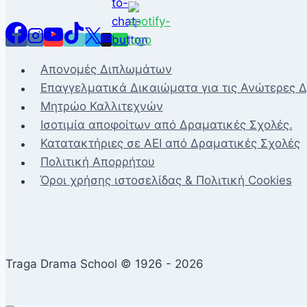
Απονομές Διπλωμάτων
Επαγγελματικά Δικαιώματα για τις Ανώτερες 
Μητρώο Καλλιτεχνών
Ισοτιμία αποφοίτων από Δραματικές Σχολές.
Κατατακτήριες σε ΑΕΙ από Δραματικές Σχολές
Πολιτική Απορρήτου
Όροι χρήσης ιστοσελίδας & Πολιτική Cookies
Traga Drama School © 1926 - 2026