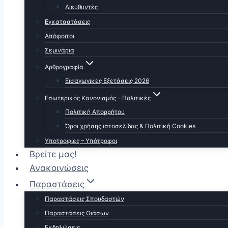
Διευθυντές
Εγκαταστάσεις
Απόφοιτοι
Σεμινάρια
Αρθρογραφία
Εισαγωγικές Εξετάσεις 2026
Εσωτερικός Κανονισμός – Πολιτικές
Πολιτική Απορρήτου
Όροι χρήσης ιστοσελίδας & Πολιτική Cookies
Υποτροφίες – Υπότροφοι
Βρείτε μας!
Ανακοινώσεις
Παραστάσεις
Παραστάσεις Σπουδαστών
Παραστάσεις Θιάσων
Εκδηλώσεις