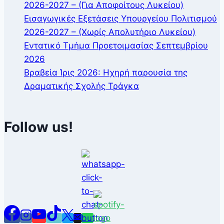
2026-2027 – (Για Αποφοίτους Λυκείου)
Εισαγωγικές Εξετάσεις Υπουργείου Πολιτισμού
2026-2027 – (Χωρίς Απολυτήριο Λυκείου)
Εντατικό Τμήμα Προετοιμασίας Σεπτεμβρίου
2026
Βραβεία Ίρις 2026: Ηχηρή παρουσία της
Δραματικής Σχολής Τράγκα
Follow us!