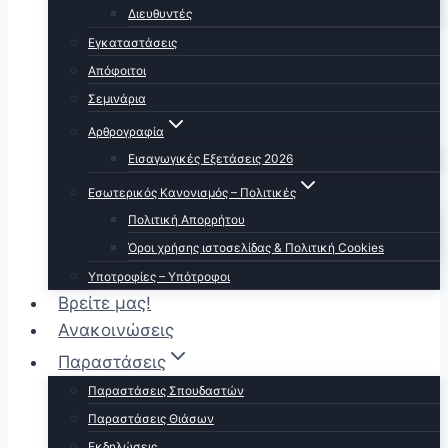
Διευθυντές
Εγκαταστάσεις
Απόφοιτοι
Σεμινάρια
Αρθρογραφία
Εισαγωγικές Εξετάσεις 2026
Εσωτερικός Κανονισμός – Πολιτικές
Πολιτική Απορρήτου
Όροι χρήσης ιστοσελίδας & Πολιτική Cookies
Υποτροφίες – Υπότροφοι
Βρείτε μας!
Ανακοινώσεις
Παραστάσεις
Παραστάσεις Σπουδαστών
Παραστάσεις Θιάσων
Εκδηλώσεις