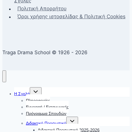
Σχολές
Πολιτική Απορρήτου
Όροι χρήσης ιστοσελίδας & Πολιτική Cookies
Traga Drama School © 1926 - 2026
Toggle
Η Σχολή
child
menu
Πληροφορίες
Εγγραφή / Εισαγωγικές
Πρόγραμμα Σπουδών
Toggle
Διδακτικό Προσωπικό
child
menu
Διδακτικό Προσωπικό 2025-2026