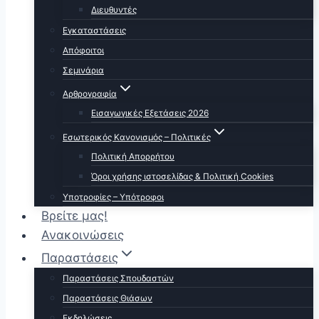
Διευθυντές
Εγκαταστάσεις
Απόφοιτοι
Σεμινάρια
Αρθρογραφία
Εισαγωγικές Εξετάσεις 2026
Εσωτερικός Κανονισμός – Πολιτικές
Πολιτική Απορρήτου
Όροι χρήσης ιστοσελίδας & Πολιτική Cookies
Υποτροφίες – Υπότροφοι
Βρείτε μας!
Ανακοινώσεις
Παραστάσεις
Παραστάσεις Σπουδαστών
Παραστάσεις Θιάσων
Εκδηλώσεις