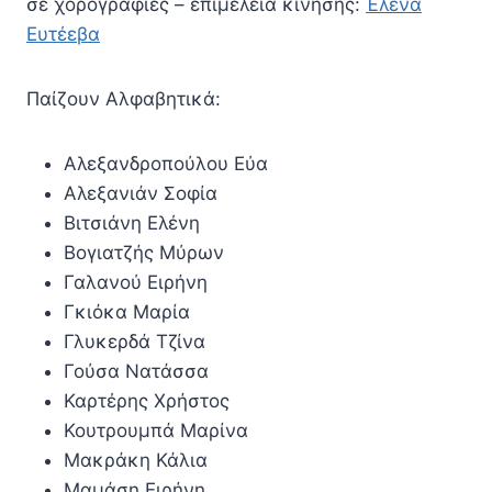
σε χορογραφίες – επιμέλεια κίνησης:
Έλενα
Ευτέεβα
Παίζουν Aλφαβητικά:
Αλεξανδροπούλου Εύα
Αλεξανιάν Σοφία
Βιτσιάνη Ελένη
Βογιατζής Μύρων
Γαλανού Ειρήνη
Γκιόκα Μαρία
Γλυκερδά Τζίνα
Γούσα Νατάσσα
Καρτέρης Χρήστος
Κουτρουμπά Μαρίνα
Μακράκη Κάλια
Μαμάση Ειρήνη