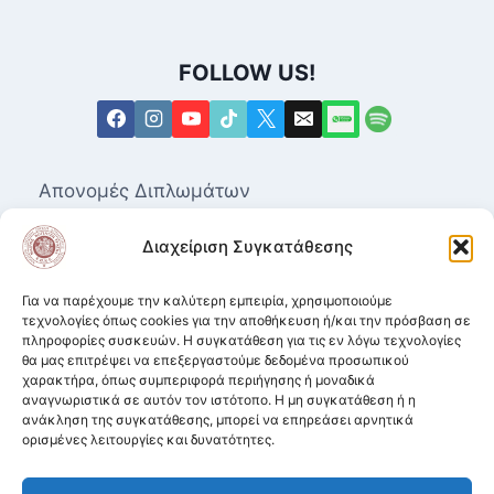
FOLLOW US!
Απονομές Διπλωμάτων
Επαγγελματικά Δικαιώματα για τις Ανώτερες
Διαχείριση Συγκατάθεσης
Δραματικές Σχολές
Μητρώο Καλλιτεχνών
Για να παρέχουμε την καλύτερη εμπειρία, χρησιμοποιούμε
τεχνολογίες όπως cookies για την αποθήκευση ή/και την πρόσβαση σε
πληροφορίες συσκευών. Η συγκατάθεση για τις εν λόγω τεχνολογίες
Ισοτιμία αποφοίτων από Δραματικές Σχολές.
θα μας επιτρέψει να επεξεργαστούμε δεδομένα προσωπικού
χαρακτήρα, όπως συμπεριφορά περιήγησης ή μοναδικά
Κατατακτήριες σε ΑΕΙ από Δραματικές
αναγνωριστικά σε αυτόν τον ιστότοπο. Η μη συγκατάθεση ή η
Σχολές
ανάκληση της συγκατάθεσης, μπορεί να επηρεάσει αρνητικά
ορισμένες λειτουργίες και δυνατότητες.
Πολιτική Απορρήτου