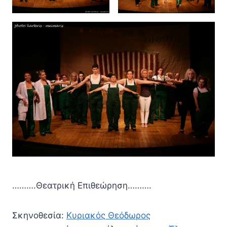
……….Θεατρική Επιθεώρηση……….
Σκηνοθεσία:
Κυριακός Θεόδωρος