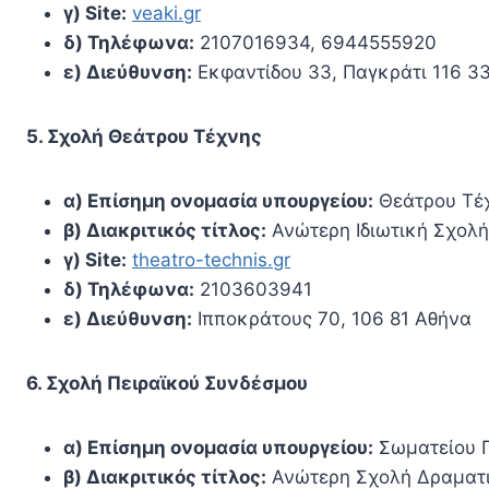
γ) Site:
veaki.gr
δ) Τηλέφωνα:
2107016934, 6944555920
ε) Διεύθυνση:
Εκφαντίδου 33, Παγκράτι 116 3
5. Σχολή Θεάτρου Τέχνης
α) Επίσημη ονομασία υπουργείου:
Θεάτρου Τέ
β) Διακριτικός τίτλος:
Ανώτερη Ιδιωτική Σχολή
γ) Site:
theatro-technis.gr
δ) Τηλέφωνα:
2103603941
ε) Διεύθυνση:
Ιπποκράτους 70, 106 81 Αθήνα
6. Σχολή Πειραϊκού Συνδέσμου
α) Επίσημη ονομασία υπουργείου:
Σωματείου Π
β) Διακριτικός τίτλος:
Ανώτερη Σχολή Δραματι