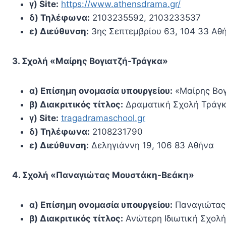
γ) Site:
https://www.athensdrama.gr/
δ) Τηλέφωνα:
2103235592, 2103233537
ε) Διεύθυνση:
3ης Σεπτεμβρίου 63, 104 33 Αθ
3. Σχολή «Μαίρης Βογιατζή-Τράγκα»
α) Επίσημη ονομασία υπουργείου:
«Μαίρης Βογ
β) Διακριτικός τίτλος:
Δραματική Σχολή Τράγκα
γ) Site:
tragadramaschool.gr
δ) Τηλέφωνα:
2108231790
ε) Διεύθυνση:
Δεληγιάννη 19, 106 83 Αθήνα
4. Σχολή «Παναγιώτας Μουστάκη-Βεάκη»
α) Επίσημη ονομασία υπουργείου:
Παναγιώτας
β) Διακριτικός τίτλος:
Ανώτερη Ιδιωτική Σχολ