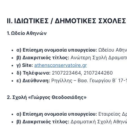
ΙΙ. ΙΔΙΩΤΙΚΕΣ / ΔΗΜΟΤΙΚΕΣ ΣΧΟΛΕΣ
1. Ωδείο Αθηνών
α) Επίσημη ονομασία υπουργείου:
Ωδείου Αθη
β) Διακριτικός τίτλος:
Ανώτερη Σχολή Δραματι
γ) Site:
athensconservatoire.gr
δ) Τηλέφωνα:
2107223464, 2107244260
ε) Διεύθυνση:
Ρηγίλλης – Βασ. Γεωργίου Β΄ 17-
2. Σχολή «Γιώργος Θεοδοσιάδης»
α) Επίσημη ονομασία υπουργείου:
Εταιρείας Δ
β) Διακριτικός τίτλος:
Δραματική Σχολή Αθηνώ