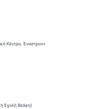
ικό Κέντρο, Έναστρον»
κή Σχολή Βεάκη)