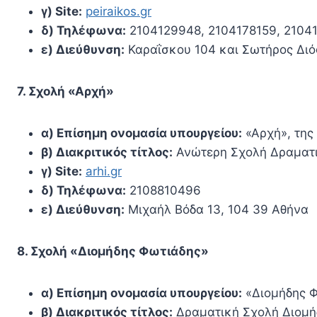
γ) Site:
peiraikos.gr
δ) Τηλέφωνα:
2104129948, 2104178159, 2104
ε) Διεύθυνση:
Καραΐσκου 104 και Σωτήρος Διός,
7. Σχολή «Αρχή»
α) Επίσημη ονομασία υπουργείου:
«Αρχή», της
β) Διακριτικός τίτλος:
Ανώτερη Σχολή Δραματι
γ) Site:
arhi.gr
δ) Τηλέφωνα:
2108810496
ε) Διεύθυνση:
Μιχαήλ Βόδα 13, 104 39 Αθήνα
8. Σχολή «Διομήδης Φωτιάδης»
α) Επίσημη ονομασία υπουργείου:
«Διομήδης Φ
β) Διακριτικός τίτλος:
Δραματική Σχολή Διομή