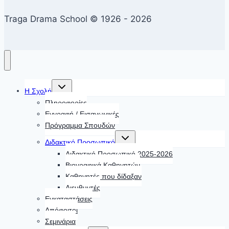
Traga Drama School © 1926 - 2026
Toggle
Η Σχολή
child
menu
Πληροφορίες
Εγγραφή / Εισαγωγικές
Πρόγραμμα Σπουδών
Toggle
Διδακτικό Προσωπικό
child
menu
Διδακτικό Προσωπικό 2025-2026
Βιογραφικά Καθηγητών
Καθηγητές που δίδαξαν
Διευθυντές
Εγκαταστάσεις
Απόφοιτοι
Σεμινάρια