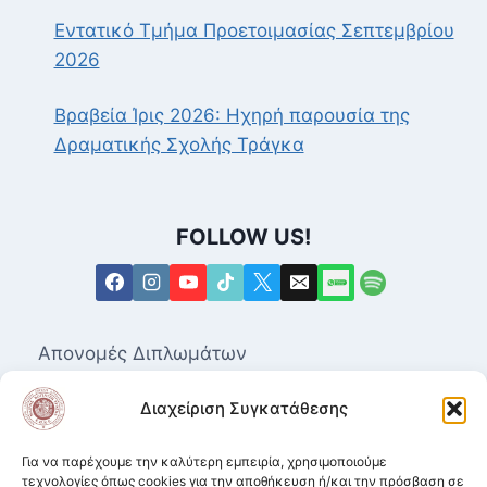
Εντατικό Τμήμα Προετοιμασίας Σεπτεμβρίου
2026
Βραβεία Ίρις 2026: Ηχηρή παρουσία της
Δραματικής Σχολής Τράγκα
FOLLOW US!
Απονομές Διπλωμάτων
Επαγγελματικά Δικαιώματα για τις Ανώτερες
Διαχείριση Συγκατάθεσης
Δραματικές Σχολές
Μητρώο Καλλιτεχνών
Για να παρέχουμε την καλύτερη εμπειρία, χρησιμοποιούμε
τεχνολογίες όπως cookies για την αποθήκευση ή/και την πρόσβαση σε