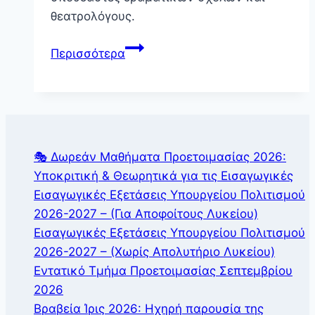
θεατρολόγους.
Σεμινάριο:
Περισσότερα
Ρούλα
Πατεράκη
(1ο
2008-
2009)
🎭 Δωρεάν Μαθήματα Προετοιμασίας 2026:
Υποκριτική & Θεωρητικά για τις Εισαγωγικές
Εισαγωγικές Εξετάσεις Υπουργείου Πολιτισμού
2026-2027 – (Για Αποφοίτους Λυκείου)
Εισαγωγικές Εξετάσεις Υπουργείου Πολιτισμού
2026-2027 – (Χωρίς Απολυτήριο Λυκείου)
Εντατικό Τμήμα Προετοιμασίας Σεπτεμβρίου
2026
Βραβεία Ίρις 2026: Ηχηρή παρουσία της