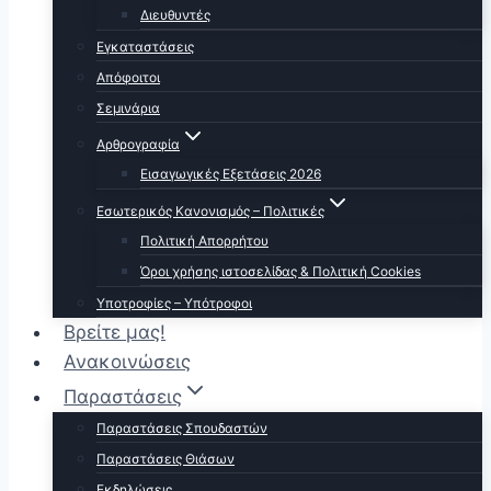
Διευθυντές
Εγκαταστάσεις
Απόφοιτοι
Σεμινάρια
Αρθρογραφία
Εισαγωγικές Εξετάσεις 2026
Εσωτερικός Κανονισμός – Πολιτικές
Πολιτική Απορρήτου
Όροι χρήσης ιστοσελίδας & Πολιτική Cookies
Υποτροφίες – Υπότροφοι
Βρείτε μας!
Ανακοινώσεις
Παραστάσεις
Παραστάσεις Σπουδαστών
Παραστάσεις Θιάσων
Εκδηλώσεις