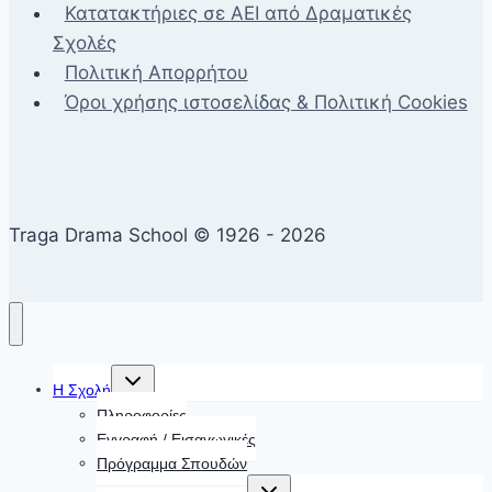
Κατατακτήριες σε ΑΕΙ από Δραματικές
Σχολές
Πολιτική Απορρήτου
Όροι χρήσης ιστοσελίδας & Πολιτική Cookies
Traga Drama School © 1926 - 2026
Toggle
Η Σχολή
child
menu
Πληροφορίες
Εγγραφή / Εισαγωγικές
Πρόγραμμα Σπουδών
Toggle